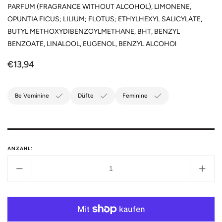
PARFUM (FRAGRANCE WITHOUT ALCOHOL), LIMONENE,
OPUNTIA FICUS;
LILIUM; FLOTUS; ETHYLHEXYL SALICYLATE,
BUTYL METHOXYDIBENZOYLMETHANE, BHT, BENZYL
BENZOATE, LINALOOL, EUGENOL, BENZYL ALCOHOl
Normaler
€13,94
Preis
Be Veminine
Düfte
Feminine
ANZAHL:
Verringere
Erhö
die
die
Menge
Men
für
für
V
V