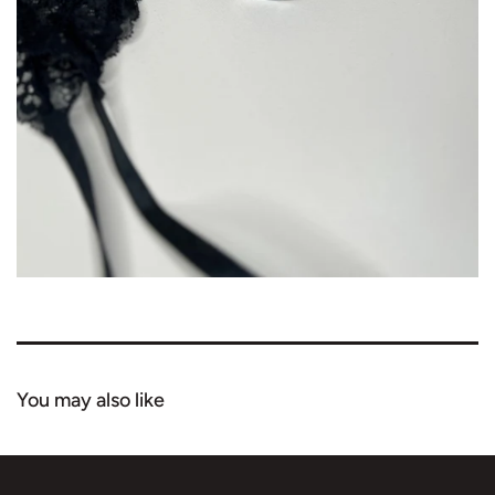
1
in
Galerieansicht
öffnen
You may also like